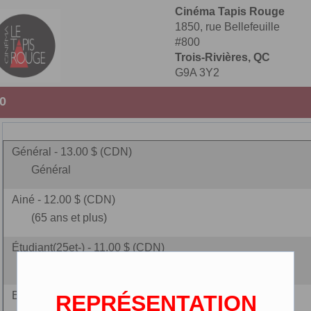
Cinéma Tapis Rouge
1850, rue Bellefeuille
#800
Trois-Rivières, QC
G9A 3Y2
30
Général - 13.00 $ (CDN)
Général
Ainé - 12.00 $ (CDN)
(65 ans et plus)
Étudiant(25et-) - 11.00 $ (CDN)
25 ans et - (carte étudiante r
Enfant - 9.00 $ (CDN)
REPRÉSENTATION