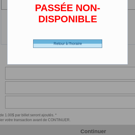
(2-12 ans)
PASSÉE NON-
DISPONIBLE
Retour à l'horaire
de 1.00$ par billet seront ajoutés. *
érifier votre transaction avant de CONTINUER.
Continuer