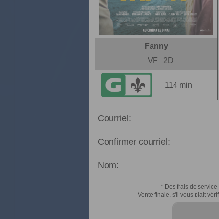
Fanny
VF
2D
114 min
Courriel:
Confirmer courriel:
Nom:
* Des frais de service 
Vente finale, s'il vous plait v