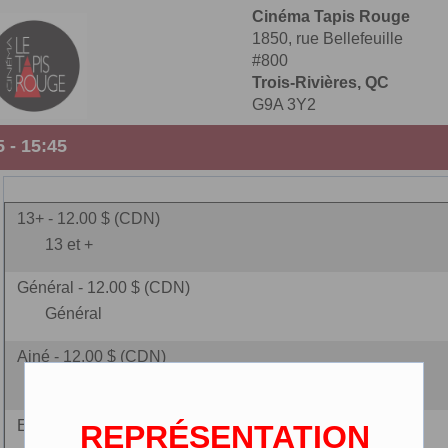
Cinéma Tapis Rouge
1850, rue Bellefeuille
#800
Trois-Rivières, QC
G9A 3Y2
 - 15:45
13+ - 12.00 $ (CDN)
13 et +
Général - 12.00 $ (CDN)
Général
Ainé - 12.00 $ (CDN)
(65 ans et plus)
Enfant - 9.00 $ (CDN)
REPRÉSENTATION