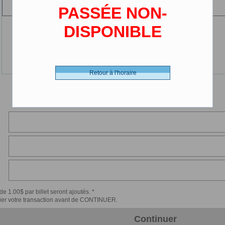
(2-12 ans)
PASSÉE NON-
DISPONIBLE
Retour à l'horaire
de 1.00$ par billet seront ajoutés. *
érifier votre transaction avant de CONTINUER.
Continuer