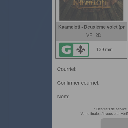
Kaamelott - Deuxième volet (pr
VF
2D
139 min
Courriel:
Confirmer courriel:
Nom:
* Des frais de service 
Vente finale, s'il vous plait v