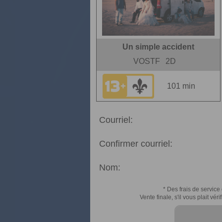
Un simple accident
VOSTF
2D
101 min
Courriel:
Confirmer courriel:
Nom:
* Des frais de service 
Vente finale, s'il vous plait v