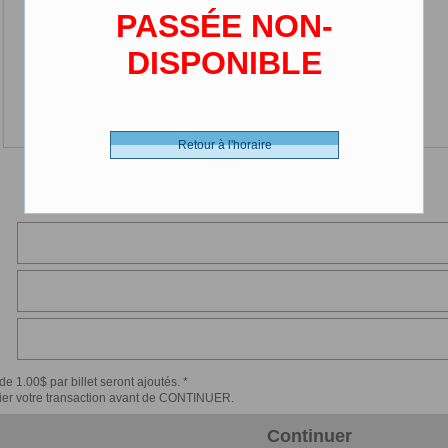
PASSÉE NON-
DISPONIBLE
Retour à l'horaire
de 1.00$ par billet seront ajoutés. *
érifier votre transaction avant de CONTINUER.
Continuer