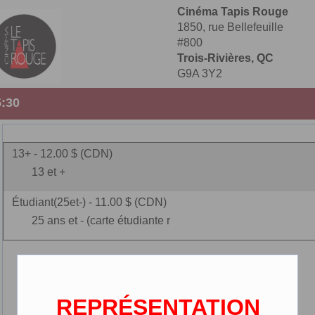
Cinéma Tapis Rouge
1850, rue Bellefeuille
#800
Trois-Rivières, QC
G9A 3Y2
5:30
13+ - 12.00 $ (CDN)
13 et +
Étudiant(25et-) - 11.00 $ (CDN)
25 ans et - (carte étudiante r
REPRÉSENTATION