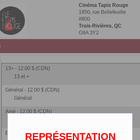
Cinéma Tapis Rouge
1850, rue Bellefeuille
#800
Trois-Rivières, QC
G9A 3Y2
5
13+ - 12.00 $ (CDN)
13 et +
Général - 12.00 $ (CDN)
Général
Ainé - 12.00 $ (CDN)
(65 ans et plus)
Enfant - 9.00 $ (CDN)
REPRÉSENTATION