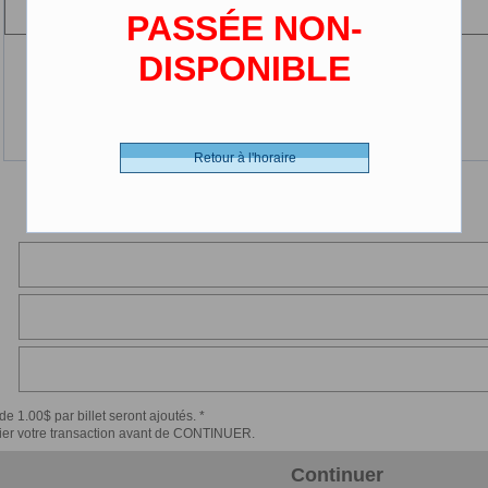
(2-12 ans)
PASSÉE NON-
DISPONIBLE
Retour à l'horaire
de 1.00$ par billet seront ajoutés. *
érifier votre transaction avant de CONTINUER.
Continuer