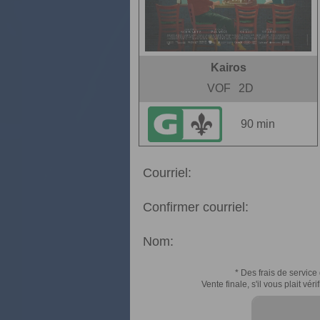
Kairos
VOF
2D
90 min
Courriel:
Confirmer courriel:
Nom:
* Des frais de service 
Vente finale, s'il vous plait v