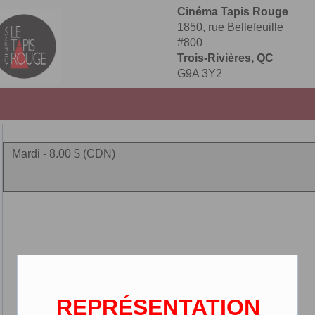
Cinéma Tapis Rouge
1850, rue Bellefeuille
#800
Trois-Rivières, QC
G9A 3Y2
Mardi - 8.00 $ (CDN)
REPRÉSENTATION