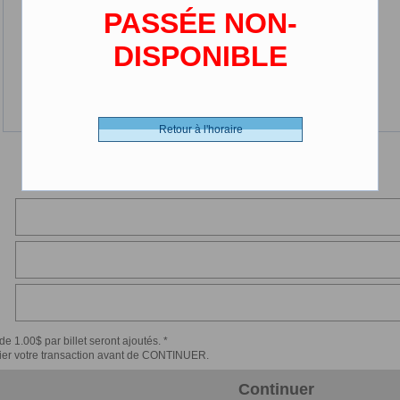
PASSÉE NON-
DISPONIBLE
Retour à l'horaire
de 1.00$ par billet seront ajoutés. *
érifier votre transaction avant de CONTINUER.
Continuer