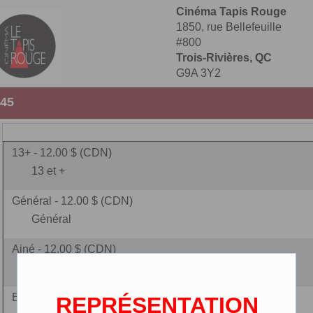
Cinéma Tapis Rouge
1850, rue Bellefeuille
#800
Trois-Rivières, QC
G9A 3Y2
:45
13+ - 12.00 $ (CDN)
13 et +
Général - 12.00 $ (CDN)
Général
Ainé - 12.00 $ (CDN)
(65 ans et plus)
Enfant - 9.00 $ (CDN)
REPRÉSENTATION