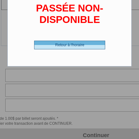
(2-12 ans)
PASSÉE NON-
DISPONIBLE
Retour à l'horaire
de 1.00$ par billet seront ajoutés. *
érifier votre transaction avant de CONTINUER.
Continuer