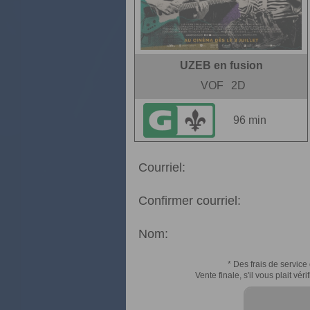
UZEB en fusion
VOF
2D
96 min
Courriel:
Confirmer courriel:
Nom:
* Des frais de service 
Vente finale, s'il vous plait v