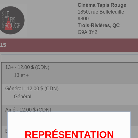
Cinéma Tapis Rouge
1850, rue Bellefeuille
#800
Trois-Rivières, QC
G9A 3Y2
:15
13+ - 12.00 $ (CDN)
13 et +
Général - 12.00 $ (CDN)
Général
Ainé - 12.00 $ (CDN)
(65 ans et plus)
Enfant - 9.00 $ (CDN)
REPRÉSENTATION