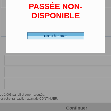
(2-12 ans)
PASSÉE NON-
DISPONIBLE
Retour à l'horaire
de 1.00$ par billet seront ajoutés. *
érifier votre transaction avant de CONTINUER.
Continuer