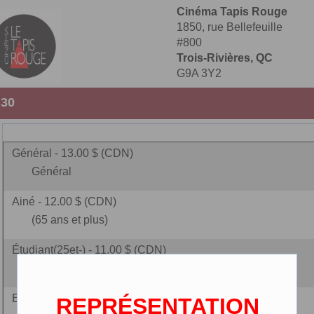
Cinéma Tapis Rouge
1850, rue Bellefeuille
#800
Trois-Rivières, QC
G9A 3Y2
:30
Général - 13.00 $ (CDN)
Général
Ainé - 12.00 $ (CDN)
(65 ans et plus)
Étudiant(25et-) - 11.00 $ (CDN)
25 ans et - (carte étudiante r
Enfant - 9.00 $ (CDN)
REPRÉSENTATION