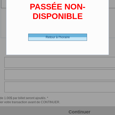
(2-12 ans)
PASSÉE NON-
DISPONIBLE
Retour à l'horaire
de 1.00$ par billet seront ajoutés. *
érifier votre transaction avant de CONTINUER.
Continuer