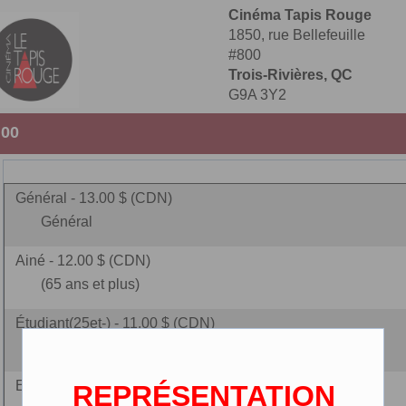
Cinéma Tapis Rouge
1850, rue Bellefeuille
#800
Trois-Rivières, QC
G9A 3Y2
:00
Général - 13.00 $ (CDN)
Général
Ainé - 12.00 $ (CDN)
(65 ans et plus)
Étudiant(25et-) - 11.00 $ (CDN)
25 ans et - (carte étudiante r
Enfant - 9.00 $ (CDN)
REPRÉSENTATION