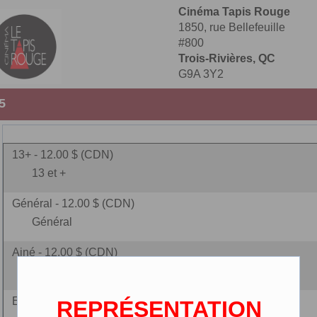
Cinéma Tapis Rouge
1850, rue Bellefeuille
#800
Trois-Rivières, QC
G9A 3Y2
5
13+ - 12.00 $ (CDN)
13 et +
Général - 12.00 $ (CDN)
Général
Ainé - 12.00 $ (CDN)
(65 ans et plus)
Enfant - 9.00 $ (CDN)
REPRÉSENTATION