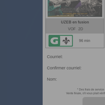
UZEB en fusion
VOF
2D
96 min
Courriel:
Confirmer courriel:
Nom:
* Des frais de service 
Vente finale, s'il vous plait v