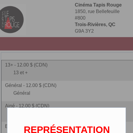
Cinéma Tapis Rouge
1850, rue Bellefeuille
#800
Trois-Rivières, QC
G9A 3Y2
13+ - 12.00 $ (CDN)
13 et +
Général - 12.00 $ (CDN)
Général
Ainé - 12.00 $ (CDN)
(65 ans et plus)
Enfant - 9.00 $ (CDN)
REPRÉSENTATION