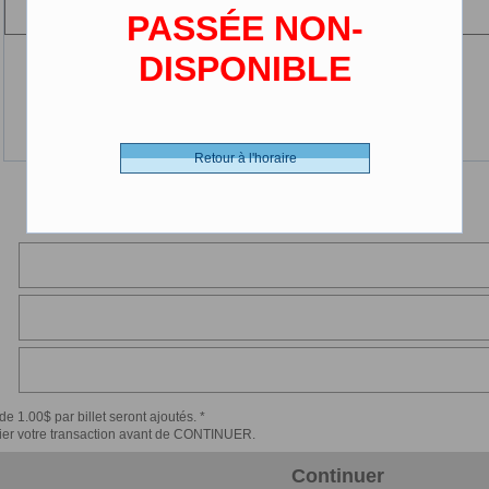
(2-12 ans)
PASSÉE NON-
DISPONIBLE
Retour à l'horaire
de 1.00$ par billet seront ajoutés. *
érifier votre transaction avant de CONTINUER.
Continuer